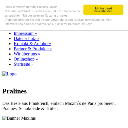
Diese Webseite benutzt Cookies um die
Ich bin damit
Nutzerfreundlichkeit zu verbessern und um Informationen
einverstanden.
zu speichern! Mit der weiteren Nutzung unseres
Angebots erklären Sie sich mit der Verwendung von Cookies einverstanden. Mehr
Informationen darüber erfahren Sie auf unserer Datenschutz-Seite.
Impressum »
Datenschutz »
Kontakt & Anfahrt »
Partner & Produkte »
Wir über uns »
Onlineshop »
Startseite »
Pralines
Das Beste aus Frankreich, einfach Maxim´s de Paris probieren,
Pralines, Schokolade & Trüfel.